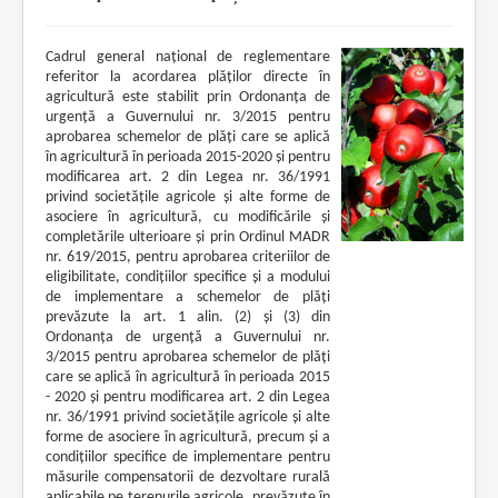
Cadrul general naţional de reglementare
referitor la acordarea plăţilor directe în
agricultură este stabilit prin Ordonanţa de
urgenţă a Guvernului nr. 3/2015 pentru
aprobarea schemelor de plăţi care se aplică
în agricultură în perioada 2015-2020 şi pentru
modificarea art. 2 din Legea nr. 36/1991
privind societăţile agricole şi alte forme de
asociere în agricultură, cu modificările şi
completările ulterioare şi prin Ordinul MADR
nr. 619/2015, pentru aprobarea criteriilor de
eligibilitate, condiţiilor specifice şi a modului
de implementare a schemelor de plăţi
prevăzute la art. 1 alin. (2) şi (3) din
Ordonanţa de urgenţă a Guvernului nr.
3/2015 pentru aprobarea schemelor de plăţi
care se aplică în agricultură în perioada 2015
- 2020 şi pentru modificarea art. 2 din Legea
nr. 36/1991 privind societăţile agricole şi alte
forme de asociere în agricultură, precum şi a
condiţiilor specifice de implementare pentru
măsurile compensatorii de dezvoltare rurală
aplicabile pe terenurile agricole, prevăzute în